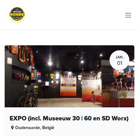
Overslaan naar inhoud
JAN.
01
EXPO (incl. Museeuw 30 | 60 en SD Worx)
Oudenaarde
,
België