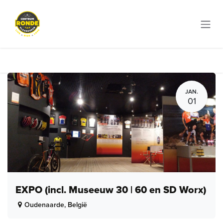
Overslaan naar inhoud
JAN.
01
EXPO (incl. Museeuw 30 | 60 en SD Worx)
Oudenaarde
,
België