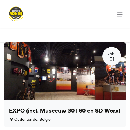
Overslaan naar inhoud
JAN.
01
EXPO (incl. Museeuw 30 | 60 en SD Worx)
Oudenaarde
,
België