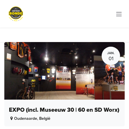
Overslaan naar inhoud
JAN.
01
EXPO (incl. Museeuw 30 | 60 en SD Worx)
Oudenaarde
,
België