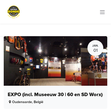
Overslaan naar inhoud
JAN.
01
EXPO (incl. Museeuw 30 | 60 en SD Worx)
Oudenaarde
,
België