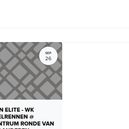
n Café
Fietsverhuur, routes en rides
Bedrijven
Groepsactivi
SEP.
26
 ELITE - WK
ELRENNEN @
NTRUM RONDE VAN