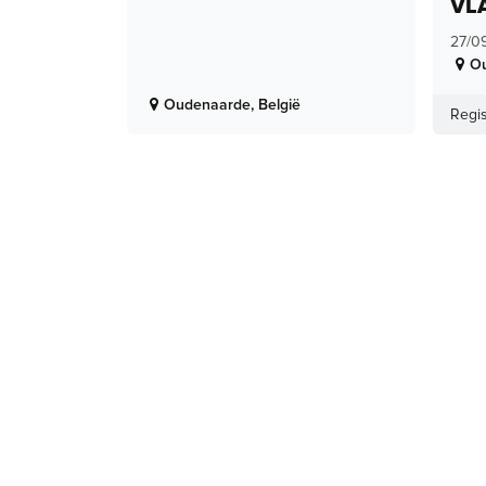
VL
27/0
O
Oudenaarde
,
België
Regis