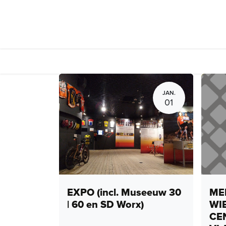
Overslaan naar inhoud
Events
Peloto
JAN.
01
EXPO (incl. Museeuw 30
MEN
| 60 en SD Worx)
WI
CE