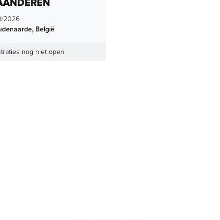
AANDEREN
9/2026
udenaarde
,
België
traties nog niet open