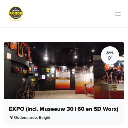
Overslaan naar inhoud
JAN.
01
EXPO (incl. Museeuw 30 | 60 en SD Worx)
Oudenaarde
,
België