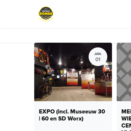
Overslaan naar inhoud
Evenementen
Peloton Café
JAN.
01
EXPO (incl. Museeuw 30
MEN
| 60 en SD Worx)
WI
CE