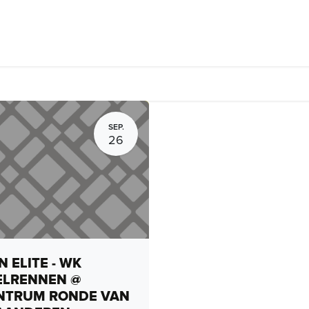
Fietsverhuur, routes en rides
Bedrijven
Groepsactiviteiten
SEP.
26
 ELITE - WK
ELRENNEN @
NTRUM RONDE VAN