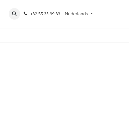
Expo
Rondeshop
Contact en openingsuren
Nederlands
Bereikbaarheid
+32 55 33 99 33