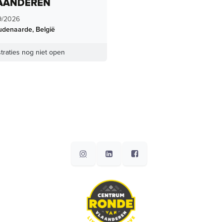
AANDEREN
9/2026
udenaarde
,
België
traties nog niet open