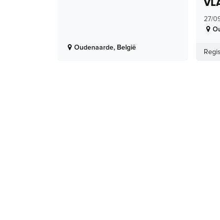
VL
27/0
O
Oudenaarde
,
België
Regis