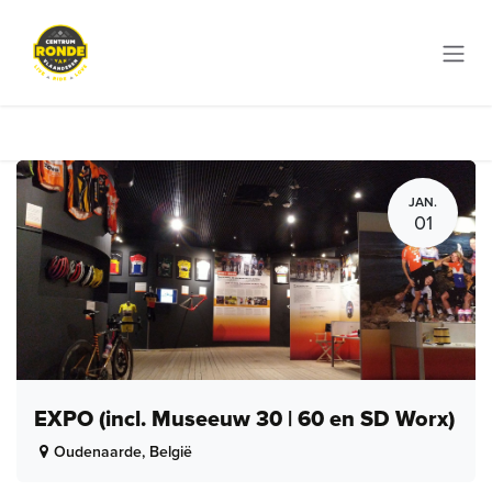
Overslaan naar inhoud
JAN.
01
EXPO (incl. Museeuw 30 | 60 en SD Worx)
Oudenaarde
,
België