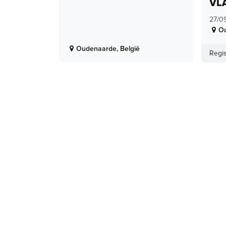
VL
27/0
O
Oudenaarde
,
België
Regis