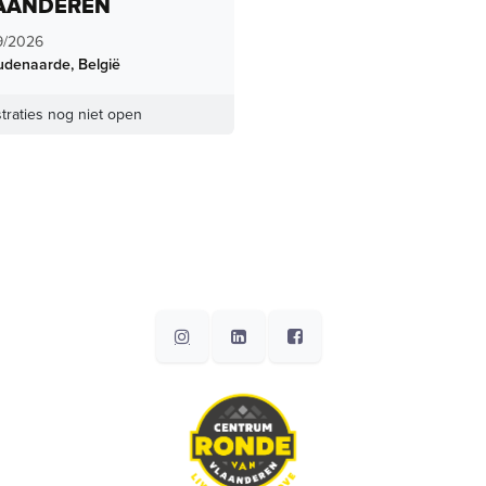
AANDEREN
9/2026
udenaarde
,
België
traties nog niet open