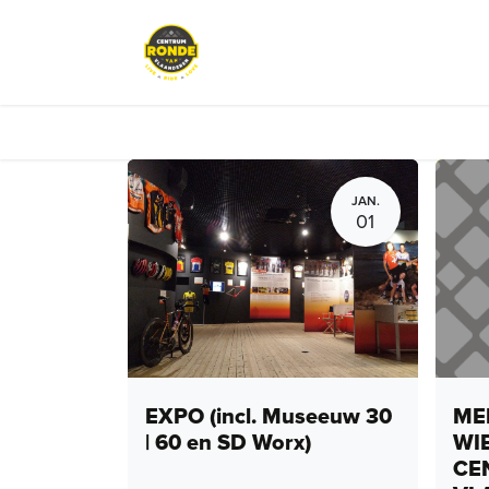
Overslaan naar inhoud
Events
Peloton Café
Fietsve
JAN.
01
EXPO (incl. Museeuw 30
MEN
| 60 en SD Worx)
WI
CE