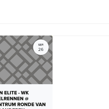
rhuur, routes en rides
Bedrijven
Groepsactiviteiten
Expo
SEP.
26
 ELITE - WK
ELRENNEN @
NTRUM RONDE VAN