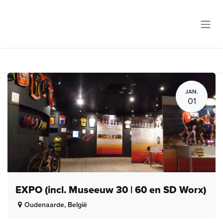
Overslaan naar inhoud
JAN.
01
EXPO (incl. Museeuw 30 | 60 en SD Worx)
Oudenaarde
,
België