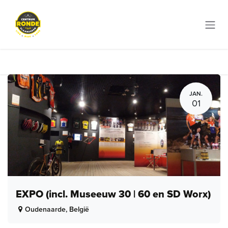
Overslaan naar inhoud
JAN.
01
EXPO (incl. Museeuw 30 | 60 en SD Worx)
Oudenaarde
,
België