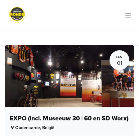
Overslaan naar inhoud
JAN.
01
EXPO (incl. Museeuw 30 | 60 en SD Worx)
Oudenaarde
,
België