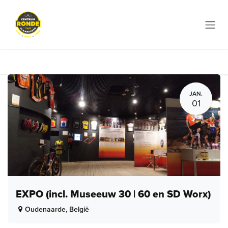
Overslaan naar inhoud
JAN.
01
EXPO (incl. Museeuw 30 | 60 en SD Worx)
Oudenaarde
,
België